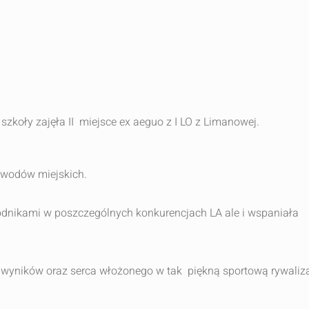
j szkoły zajęła II miejsce ex aeguo z I LO z Limanowej.
żyn z zawodów miejskich.
odnikami w poszczególnych konkurencjach LA ale i wspaniała
yników oraz serca włożonego w tak piękną sportową rywaliza