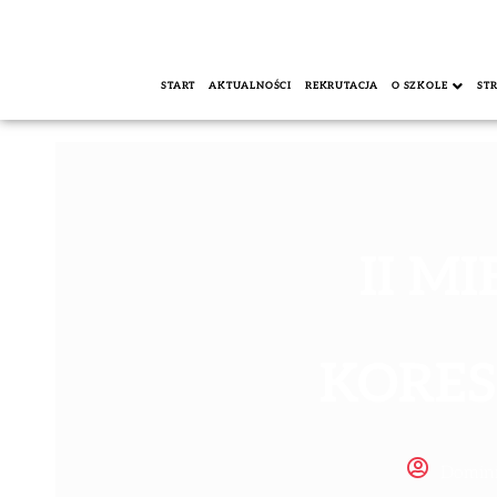
START
AKTUALNOŚCI
REKRUTACJA
O SZKOLE
ST
II M
KORES
Domini