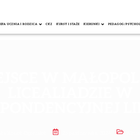
REFA UCZNIA I RODZICA
CKZ
KURSY I STAŻE
KIERUNKI
PEDAGOG/PSYCHO
IEJSCE W MAŁOPOL
LICEALIADZIE W
PONDENCYJNEJ LI
ka Rosiek-Ogorzałek
23 października, 2024
Aktua