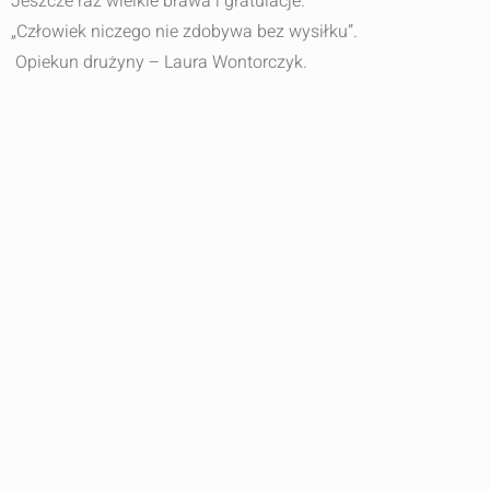
Jeszcze raz wielkie brawa i gratulacje.
„Człowiek niczego nie zdobywa bez wysiłku”.
Opiekun drużyny – Laura Wontorczyk.