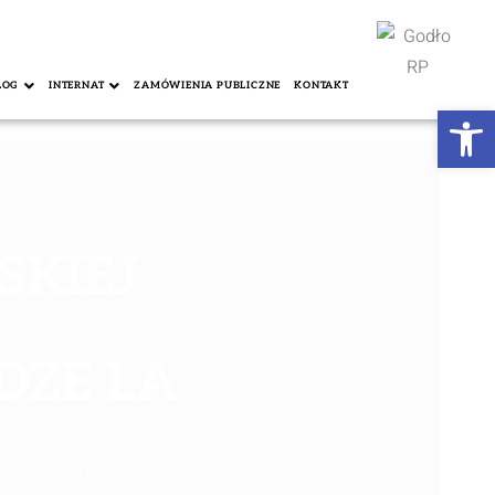
LOG
INTERNAT
ZAMÓWIENIA PUBLICZNE
KONTAKT
Ot
SKIEJ
DZE LA
lności
,
Sport