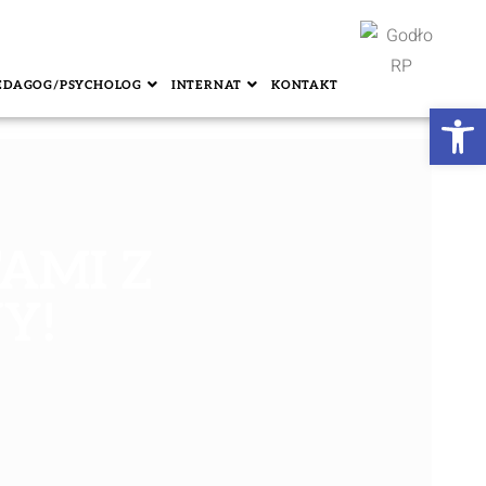
EDAGOG/PSYCHOLOG
INTERNAT
KONTAKT
Ot
AMI Z
Y!