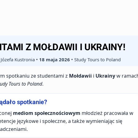
TAMI Z MOŁDAWII I UKRAINY!
Józefa Kustronia •
18 maja 2026
• Study Tours to Poland
ym spotkaniu ze studentami z
Mołdawii
i
Ukrainy
w ramac
tudy Tours to Poland
.
ądało spotkanie?
ęconej
mediom społecznościowym
młodzież pracowała w
ncje językowe i społeczne, a także wymieniając się
adczeniami.