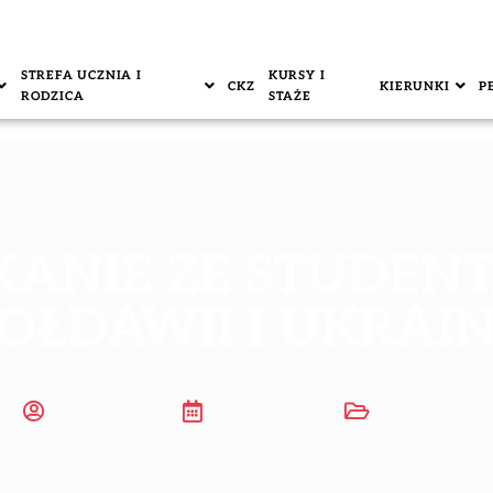
STREFA UCZNIA I
KURSY I
CKZ
KIERUNKI
P
RODZICA
STAŻE
KANIE ZE STUDENT
OŁDAWII I UKRAIN
Rafał Ciastoń
18 maja, 2026
Aktualności