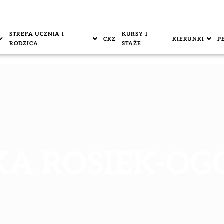
STREFA UCZNIA I
KURSY I
CKZ
KIERUNKI
P
RODZICA
STAŻE
KA ROSIEK-OG