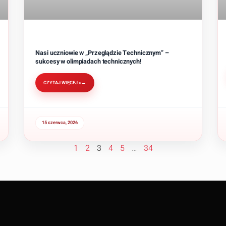
Nasi uczniowie w „Przeglądzie Technicznym” –
sukcesy w olimpiadach technicznych!
CZYTAJ WIĘCEJ »
15 czerwca, 2026
1
2
3
4
5
…
34