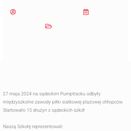
Dominika Rosiek-Ogorzałek
28 maja, 2024
Aktualności
,
Sport
27 maja 2024 na sądeckim Pumptracku odbyły
międzyszkolne zawody piłki siatkowej plażowej chłopców.
Startowało 15 drużyn z sądeckich szkół
Naszą Szkołę reprezentowali: