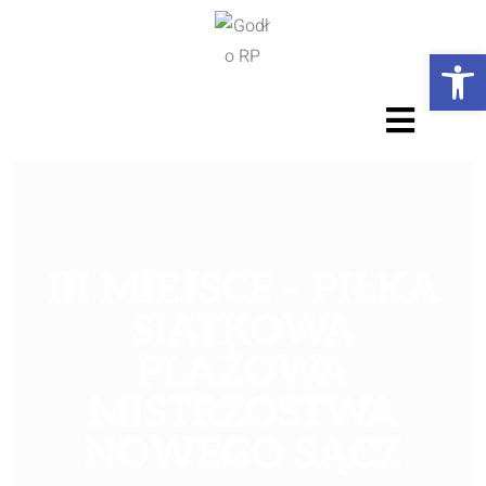
Ot
III MIEJSCE – PIŁKA
SIATKOWA
PLAŻOWA
MISTRZOSTWA
NOWEGO SĄCZ