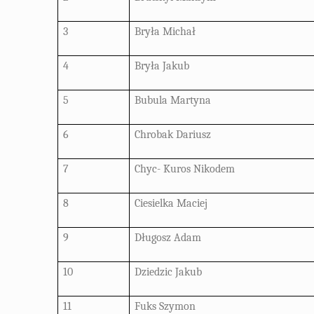
3
Bryła Michał
4
Bryła Jakub
5
Bubula Martyna
6
Chrobak Dariusz
7
Chyc- Kuros Nikodem
8
Ciesielka Maciej
9
Długosz Adam
10
Dziedzic Jakub
11
Fuks Szymon