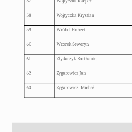
57
Wojtyczka Kacper
58
Wojtyczka Krystian
59
Wróbel Hubert
60
Wzorek Seweryn
61
Złydaszyk Bartłomiej
62
Zygarowicz Jan
63
Zygarowicz
Michał