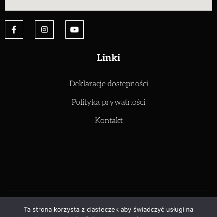
Linki
Deklaracje dostepności
Polityka prywatności
Kontakt
Zespół Szkół Elektryczno Mechanicznych – Sankofa
Ta strona korzysta z ciasteczek aby świadczyć usługi na