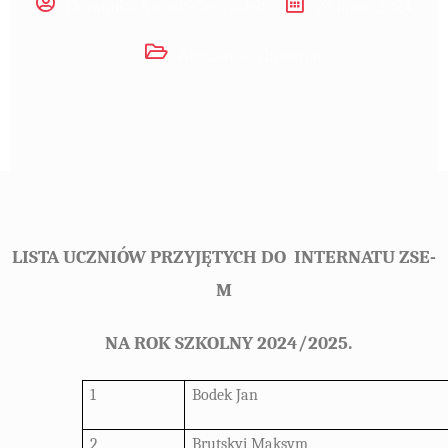
Dominika Rosiek-Ogorzałek
26 lipca, 2024
Aktualności
,
Internat
LISTA UCZNIÓW PRZYJĘTYCH DO
INTERNATU ZSE-
M
NA ROK SZKOLNY 2024/2025.
1
Bodek Jan
2
Brutskyi Maksym