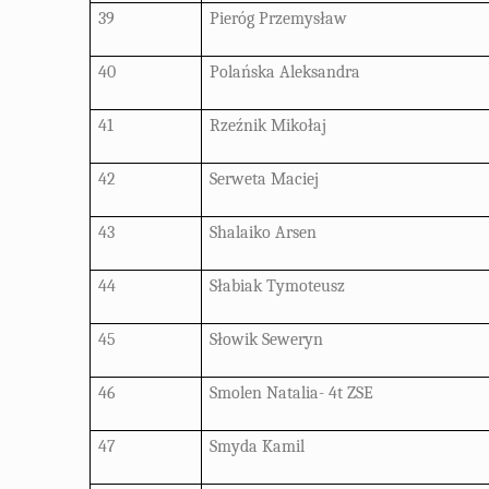
39
Pieróg Przemysław
40
Polańska Aleksandra
41
Rzeźnik Mikołaj
42
Serweta Maciej
43
Shalaiko Arsen
44
Słabiak Tymoteusz
45
Słowik Seweryn
46
Smolen Natalia- 4t ZSE
47
Smyda Kamil