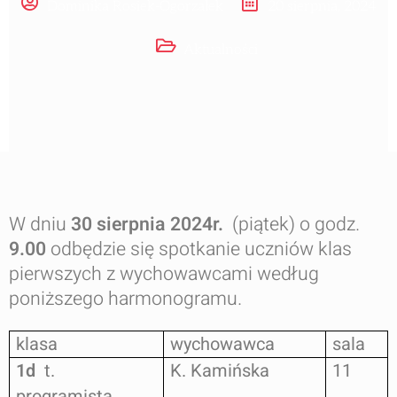
Dominika Rosiek-Ogorzałek
20 sierpnia, 2024
Aktualności
W dniu
30 sierpnia 2024r.
(piątek) o
godz.
9.00
odbędzie się spotkanie uczniów klas
pierwszych z wychowawcami według
poniższego harmonogramu.
klasa
wychowawca
sala
1d
t.
K. Kamińska
11
programista