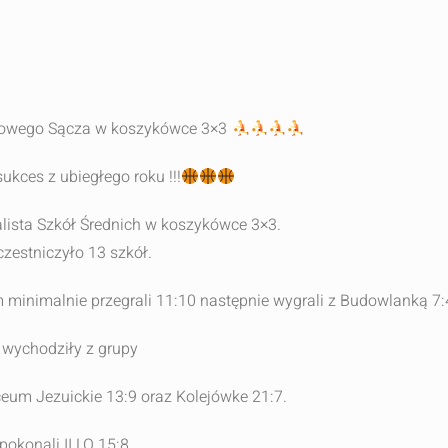
Nowego Sącza w koszykówce 3×3
ces z ubiegłego roku !!!
ealista Szkół Średnich w koszykówce 3×3.
estniczyło 13 szkół.
m minimalnie przegrali 11:10 następnie wygrali z Budowlanką 7:
wychodziły z grupy
iceum Jezuickie 13:9 oraz Kolejówke 21:7.
pokonali II LO 15:8