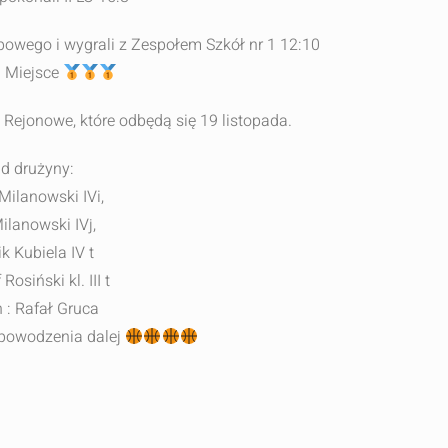
powego i wygrali z Zespołem Szkół nr 1 12:10
I Miejsce
jonowe, które odbędą się 19 listopada.
ad drużyny:
Milanowski IVi,
ilanowski IVj,
k Kubiela IV t
Rosiński kl. III t
 : Rafał Gruca
 powodzenia dalej