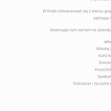
W finale zrewanżowali się z meczu gru
zajmując 
Awansując tym samym na zawody Re
skł
Mikołaj 
Karol M
Domini
Krzysztof 
Opiekun
Gratulacje i życzymy