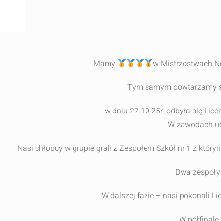
Mamy
w Mistrzostwach 
Tym samym powtarzamy suk
w dniu 27.10.25r. odbyła się Lic
W zawodach ucz
Nasi chłopcy w grupie grali z Zespołem Szkół nr 1 z który
Dwa zespoły 
W dalszej fazie – nasi pokonali L
W półfinale 