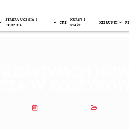
STREFA UCZNIA I
KURSY I
CKZ
KIERUNKI
P
RODZICA
STAŻE
TRZOSTWACH NO
CZA W KOSZYKÓ
Dawid Głąb
28 października, 2025
Aktualności
,
S