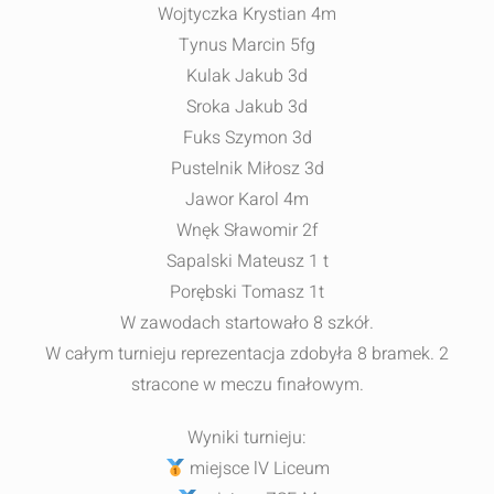
Wojtyczka Krystian 4m
Tynus Marcin 5fg
Kulak Jakub 3d
Sroka Jakub 3d
Fuks Szymon 3d
Pustelnik Miłosz 3d
Jawor Karol 4m
Wnęk Sławomir 2f
Sapalski Mateusz 1 t
Porębski Tomasz 1t
W zawodach startowało 8 szkół.
W całym turnieju reprezentacja zdobyła 8 bramek. 2
stracone w meczu finałowym.
Wyniki turnieju:
miejsce lV Liceum