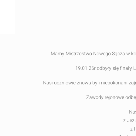
Mamy Mistrzostwo Nowego Sącza w k
19.01.26r odbyły się finały
Nasi uczniowie znowu byli niepokonani za
Zawody rejonowe odbęd
Nas
z Jez
z 