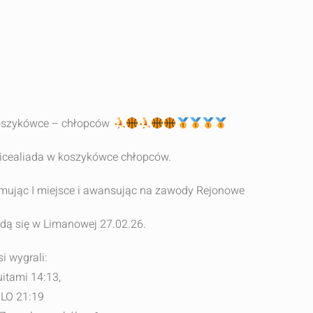
oszykówce – chłopców
 Licealiada w koszykówce chłopców.
jmując I miejsce i awansując na zawody Rejonowe
ą się w Limanowej 27.02.26.
i wygrali:
uitami 14:13,
I LO 21:19