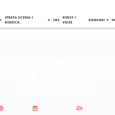
STREFA UCZNIA I
KURSY I
CKZ
KIERUNKI
P
RODZICA
STAŻE
 MISTRZOSTWO N
CZA W KOSZYKÓWC
CHŁOPCÓW
Dawid Głąb
20 stycznia, 2026
Aktualności
,
Spor