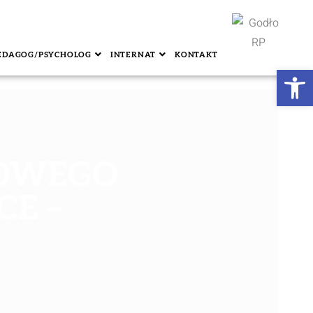
EDAGOG/PSYCHOLOG
INTERNAT
KONTAKT
Ot
OWEGO
E –
t