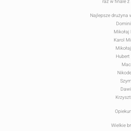
raz w finale 
Najlepsze drużyna 
Dominik
Mikołaj 
Karol Mi
Mikołaj
Hubert 
Maci
Nikode
Szym
Dawi
Krzyszto
Opiekun
Wielkie b