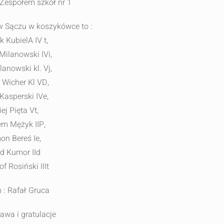
z Zespołem szkół nr 1
w Sączu w koszykówce to :
 KubielA IV t,
Milanowski IVi,
lanowski kl. Vj,
 Wicher Kl VD,
Kasperski IVe,
ej Pięta Vt,
m Mężyk IIP,
on Bereś Ie,
d Kumor IId
f Rosiński IIIt
 : Rafał Gruca
rawa i gratulacje