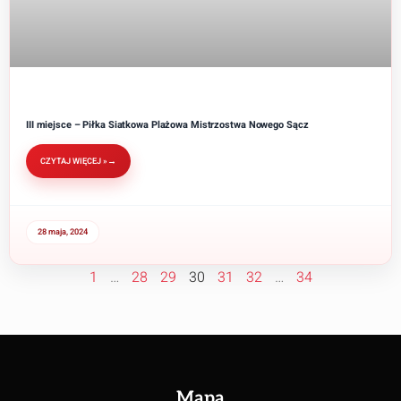
III miejsce – Piłka Siatkowa Plażowa Mistrzostwa Nowego Sącz
CZYTAJ WIĘCEJ »
28 maja, 2024
1
…
28
29
30
31
32
…
34
Mapa